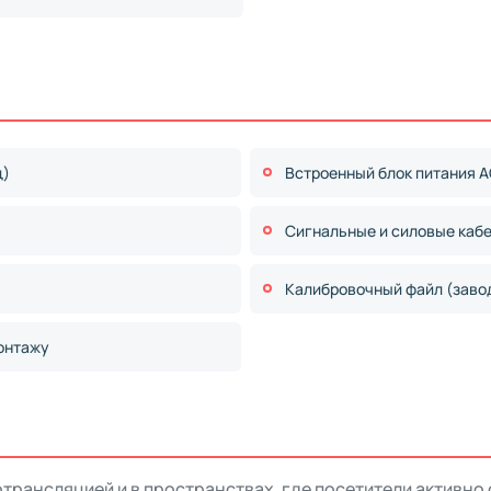
ц)
Встроенный блок питания A
Сигнальные и силовые каб
Калибровочный файл (заво
онтажу
отрансляцией и в пространствах, где посетители актив