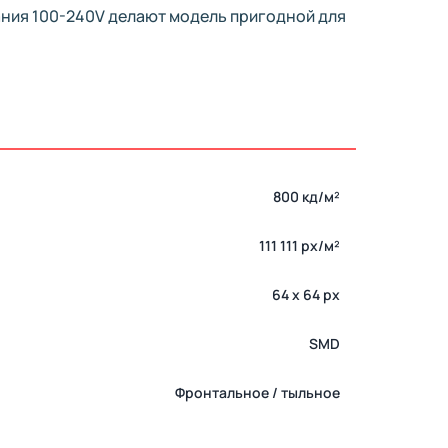
ания 100-240V делают модель пригодной для
800 кд/м²
111 111 px/м²
64 x 64 px
SMD
Фронтальное / тыльное