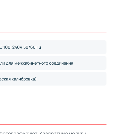
C 100-240V 50/60 Гц
ели для межкабинетного соединения
дская калибровка)
но фотографируют. Квадратные модули