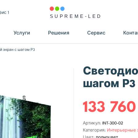
фис 1
Услуги
Решения
Сервис
Конта
 экран с шагом Р3
Светодио
шагом Р3
133 760
Артикул:
INT-300-02
Категория:
Интерьерные 
Цвет:
полноцвет