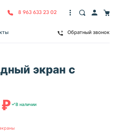
8 963 633 23 02
кты
Обратный звонок
дный экран с
 ₽
✓
В наличии
экраны