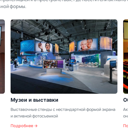
ьной формы.
Образование и соцобъекты
Р
на
Актовые залы и лектории с записью мероприятий и
Ме
онлайн-вещанием
пу
Подробнее →
П