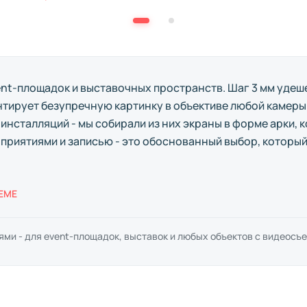
vent-площадок и выставочных пространств. Шаг 3 мм уде
антирует безупречную картинку в объективе любой камеры
нсталляций - мы собирали из них экраны в форме арки, 
риятиями и записью - это обоснованный выбор, который 
REME
и - для event-площадок, выставок и любых объектов с видеосъе