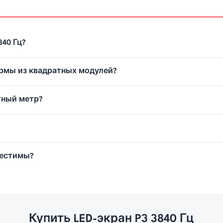
40 Гц?
рмы из квадратных модулей?
тный метр?
местимы?
Купить LED-экран P3 3840 Гц