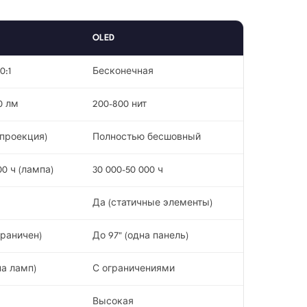
OLED
0:1
Бесконечная
0 лм
200-800 нит
(проекция)
Полностью бесшовный
00 ч (лампа)
30 000-50 000 ч
Да (статичные элементы)
граничен)
До 97" (одна панель)
на ламп)
С ограничениями
Высокая