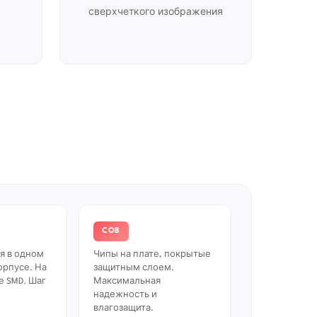
сверхчеткого изображения
COB
я в одном
Чипы на плате, покрытые
рпусе. На
защитным слоем.
е SMD. Шаг
Максимальная
надежность и
влагозащита.