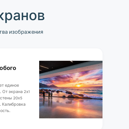
кранов
ства изображения
юбого
ет единое
. От экрана 2х1
остены 20х5
. Калибровка
ность.