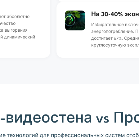
На 30-40% эко
ают абсолютно
ачество
Избирательное включ
ка выгорания
энергопотребление. 
ый динамический
достигает 67%. Средн
круглосуточную эксп
CD-видеостена vs Пр
ие технологий для профессиональных систем ото