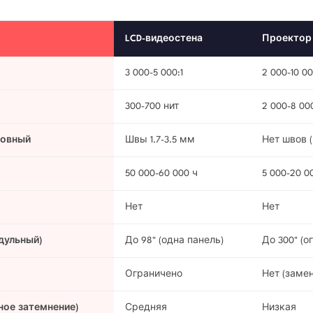
LCD-видеостена
Проектор
3 000-5 000:1
2 000-10 00
300-700 нит
2 000-8 00
шовный
Швы 1.7-3.5 мм
Нет швов 
50 000-60 000 ч
5 000-20 0
Нет
Нет
дульный)
До 98" (одна панель)
До 300" (о
Ограничено
Нет (заме
ное затемнение)
Средняя
Низкая