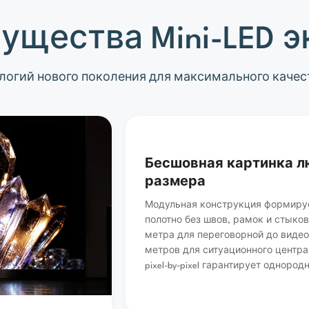
ущества Mini-LED э
логий нового поколения для максимального каче
Бесшовная картинка л
размера
Модульная конструкция формиру
полотно без швов, рамок и стыков
метра для переговорной до виде
метров для ситуационного центра
pixel-by-pixel гарантирует однород