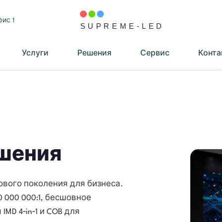
фис 1
Услуги
Решения
Сервис
Конта
шения
ового поколения для бизнеса.
0 000 000:1, бесшовное
MD 4‑in‑1 и COB для