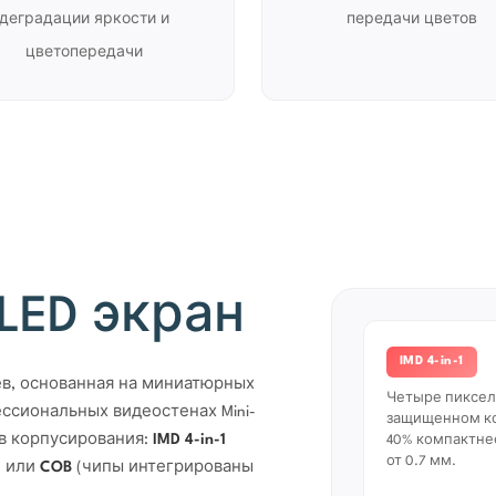
деградации яркости и
передачи цветов
цветопередачи
-LED экран
IMD 4-in-1
еев, основанная на миниатюрных
Четыре пиксел
ссиональных видеостенах Mini-
защищенном ко
в корпусирования:
IMD 4-in-1
40% компактне
от 0.7 мм.
) или
COB
(чипы интегрированы