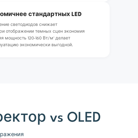
номичнее стандартных LED
ение светодиодов снижает
При отображении темных сцен экономия
яя мощность 120-160 Вт/м² делает
луатацию экономически выгодной.
оектор vs OLED
бражения