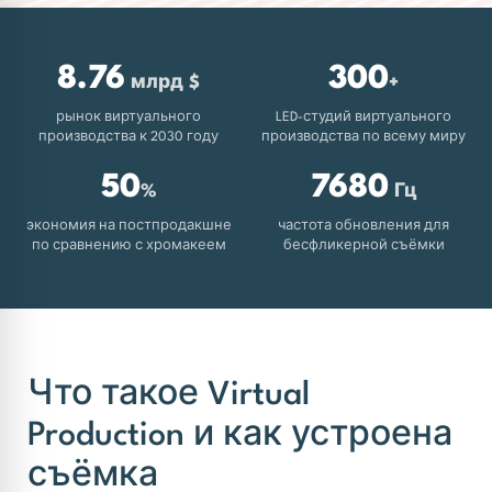
бкие светодиодные экраны
Торговые центры, ритейл магазины
8.76
300
етодиодные COB экраны
млрд $
+
Кафе, бары, ночные клубы
рынок виртуального
LED-студий виртуального
производства к 2030 году
производства по всему миру
нтов
ni-Led
Театры, кинотеатры
50
7680
%
Гц
т
B экраны с технологией Flip Chip
Музеи, выставки
экономия на постпродакшне
частота обновления для
по сравнению с хромакеем
бесфликерной съёмки
 стоимости
Ситуационные центры, диспетчерские
Что такое Virtual
Production и как устроена
съёмка