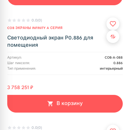
0.0
(0)
COB ЭКРАНЫ INFINITY A СЕРИЯ
Светодиодный экран Р0.886 для
помещения
Артикул:
COB-A-088
Шаг пикселя:
0.886
Тип применения:
интерьерный
3 758 251 ₽
В корзину
0.0
(0)