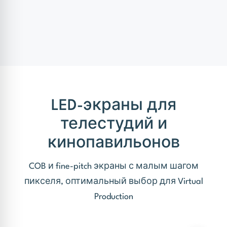
поддержка
конструкции,
калибруем экраны,
Проводим тестовые
настраиваем genlock-
съёмки, обучаем
синхронизацию с
технический персонал.
камерами.
Техподдержка 24/7,
калибровка и
обслуживание LED-
экранов.
LED-экраны для
телестудий и
кинопавильонов
COB и fine-pitch экраны с малым шагом
пикселя, оптимальный выбор для Virtual
Production