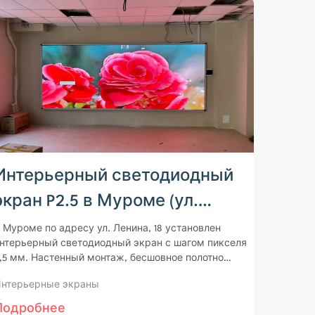
Интерьерный светодиодный
экран P2.5 в Муроме (ул.
Ленина)
 Муроме по адресу ул. Ленина, 18 установлен
нтерьерный светодиодный экран с шагом пикселя
,5 мм. Настенный монтаж, бесшовное полотно
480×1760 мм, управление на контроллере Novastar
нтерьерные экраны
C4.
Подробнее