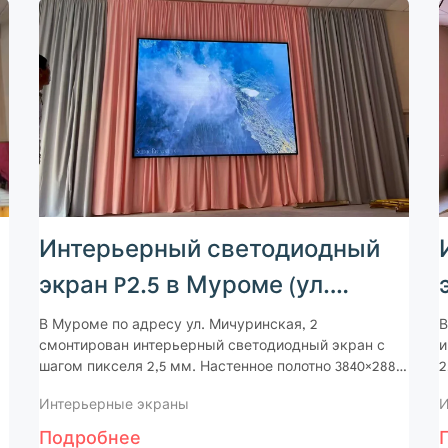
Интерьерный светодиодный
экран P2.5 в Муроме (ул.
Мичуринская)
В Муроме по адресу ул. Мичуринская, 2
В
смонтирован интерьерный светодиодный экран с
и
шагом пикселя 2,5 мм. Настенное полотно 3840×2880
2
мм, высокая яркость, управление на контроллере
4
Интерьерные экраны
И
Novastar VC4.
V
Подробнее