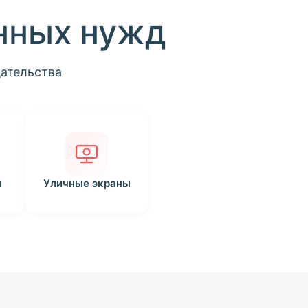
нных нужд
дательства
ы
Уличные экраны