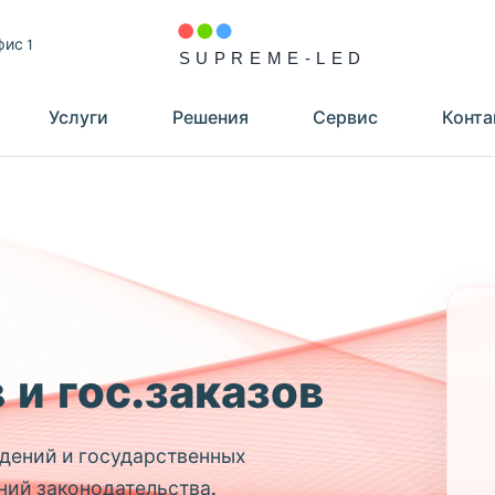
фис 1
Услуги
Решения
Сервис
Конта
и гос.заказов
дений и государственных
ний законодательства,