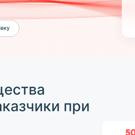
явку
щества
аказчики при
5