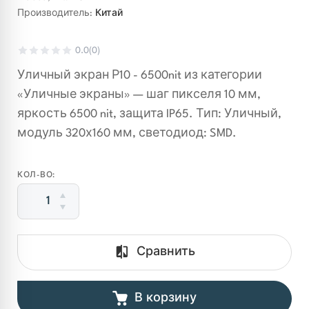
Производитель:
Китай
бкие светодиодные экраны
Торговые центры, ритейл магазины
0.0
(0)
етодиодные COB экраны
Кафе, бары, ночные клубы
Уличный экран Р10 - 6500nit из категории
нтов
ni-Led
«Уличные экраны» — шаг пикселя 10 мм,
Театры, кинотеатры
яркость 6500 nit, защита IP65. Тип: Уличный,
т
B экраны с технологией Flip Chip
модуль 320х160 мм, светодиод: SMD.
Музеи, выставки
 стоимости
КОЛ-ВО:
Ситуационные центры, диспетчерские
Сравнить
В корзину