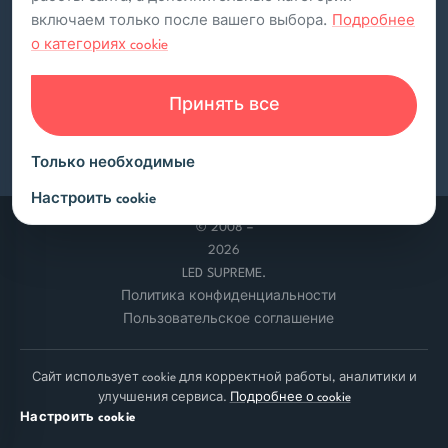
Контакты
включаем только после вашего выбора.
Подробнее
Документы
о категориях cookie
Лизинг экранов
Политика конфиденциальности
Пользовательское соглашение
Установка медиафасадов
Принять все
Rutube
Аренда экранов
Только необходимые
Техническая поддержка
Настроить cookie
Гарантия и возврат
© 2008 –
2026
Доставка и самовывоз
LED SUPREME.
Политика конфиденциальности
Пользовательское соглашение
Сайт использует cookie для корректной работы, аналитики и
улучшения сервиса.
Подробнее о cookie
Настроить cookie