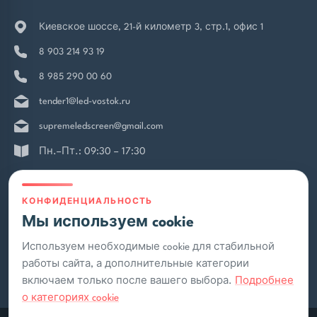
Уличные экраны
Тендерный отдел
Киевское шоссе, 21-й километр 3, стр.1, офис 1
Медиафасады
Наши проекты
8 903 214 93 19
Гибкие экраны
Видео
8 985 290 00 60
COB экраны
Новости
tender1@led-vostok.ru
Mini-Led
Статьи
supremeledscreen@gmail.com
Flip Chip COB
Пн.–Пт.: 09:30 – 17:30
Отзывы клиентов
Контакты
Документы
КОНФИДЕНЦИАЛЬНОСТЬ
Лизинг экранов
Политика конфиденциальности
Мы используем cookie
Пользовательское соглашение
Установка медиафасадов
Используем необходимые cookie для стабильной
Rutube
работы сайта, а дополнительные категории
Аренда экранов
включаем только после вашего выбора.
Подробнее
Техническая поддержка
о категориях cookie