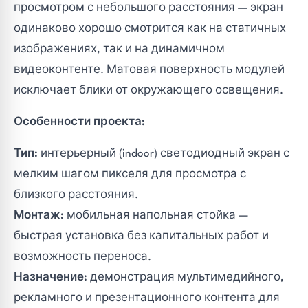
просмотром с небольшого расстояния — экран
бкие светодиодные экраны
одинаково хорошо смотрится как на статичных
Торговые центры, ритейл магазины
изображениях, так и на динамичном
етодиодные COB экраны
Кафе, бары, ночные клубы
видеоконтенте. Матовая поверхность модулей
нтов
ni-Led
исключает блики от окружающего освещения.
Театры, кинотеатры
Особенности проекта:
т
B экраны с технологией Flip Chip
Музеи, выставки
Тип:
интерьерный (indoor) светодиодный экран с
 стоимости
мелким шагом пикселя для просмотра с
Ситуационные центры, диспетчерские
близкого расстояния.
Монтаж:
мобильная напольная стойка —
быстрая установка без капитальных работ и
возможность переноса.
Назначение:
демонстрация мультимедийного,
рекламного и презентационного контента для