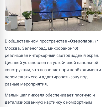
зад
Назад
Назад
ги
родукция
Решения
В общественном пространстве
«Озеропарк»
(г.
е: продукция
Все: решения
Москва, Зеленоград, микрорайон 10)
диодный экран в лизинг
реализован интерьерный светодиодный экран.
я поддержка
етодиодные экраны
Digital signage
Дисплей установлен на устойчивой напольной
овка медиафасадов
конструкции, что позволяет при необходимости
тдел
возврат
терьерные экраны
Телестудии, кинопавильоны
перемещать его и адаптировать зону под
а светодиодных экранов
разные мероприятия.
ы
и доставка
ичные экраны
Образовательные и социальные
учреждения
Малый шаг пикселя обеспечивает плотную и
диафасады
детализированную картинку с комфортным
Конференц-залы, бизнес-форумы