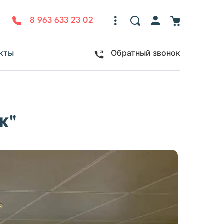
8 963 633 23 02
кты
Обратный звонок
ж"