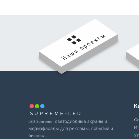
Наши проекты
К
SUPREME-LED
С
LED Supreme, светодиодные экраны и
И
медиафасады для рекламы, событий и
У
бизнеса.