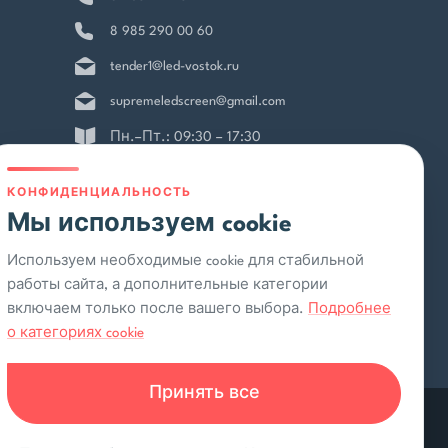
8 985 290 00 60
tender1@led-vostok.ru
supremeledscreen@gmail.com
Пн.–Пт.: 09:30 – 17:30
Документы
КОНФИДЕНЦИАЛЬНОСТЬ
Мы используем cookie
Политика конфиденциальности
Пользовательское соглашение
Используем необходимые cookie для стабильной
работы сайта, а дополнительные категории
Rutube
включаем только после вашего выбора.
Подробнее
о категориях cookie
Принять все
 соглашение