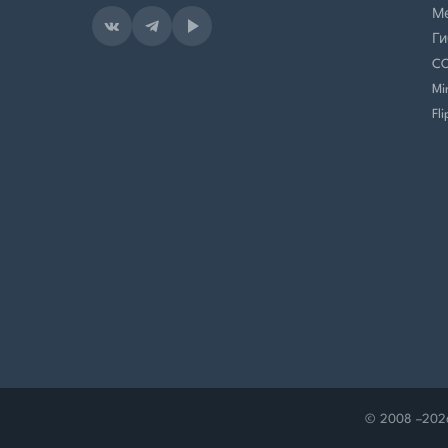
М
Ги
C
Mi
Fl
© 2008 –
202